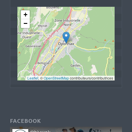
+
−
Leaflet
, © 
OpenStreetMap
 contributeurs/contributrices
FACEBOOK