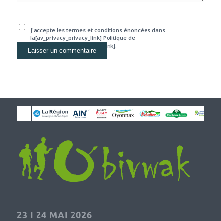
J'accepte les termes et conditions énoncées dans
la[av_privacy_privacy_link] Politique de
confidentialité[/av_privacy_link].
23 I 24 MAI 2026