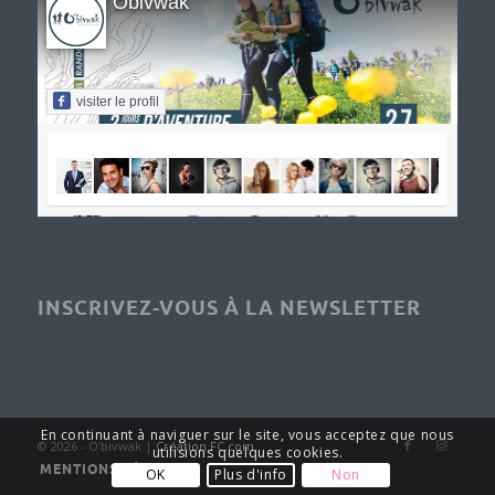
Obivwak
visiter le profil
INSCRIVEZ-VOUS À LA NEWSLETTER
En continuant à naviguer sur le site, vous acceptez que nous
© 2026 - O'bivwak |
Création FC.com
utilisions quelques cookies.
MENTIONS LÉGALES
OK
Plus d'info
Non