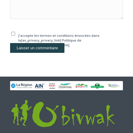
J'accepte les termes et conditions énoncées dans
la[av_privacy_privacy_link] Politique de
confidentialité[/av_privacy_link].