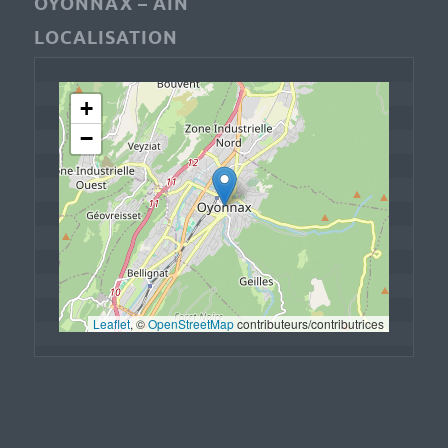
OYONNAX – AIN
LOCALISATION
+
−
Leaflet
, © 
OpenStreetMap
 contributeurs/contributrices