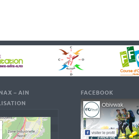
AX – AIN
FACEBOOK
ISATION
Obivwak
visiter le profil