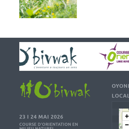
OYONN
LOCAL
+
23 I 24 MAI 2026
−
COURSE D’ORIENTATION EN
MILIEU NATUREL