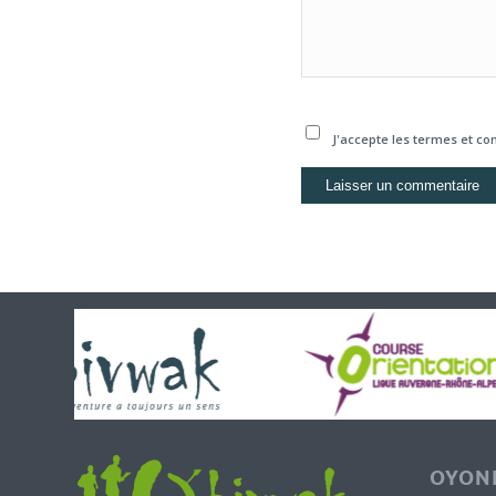
J'accepte les termes et con
OYONN