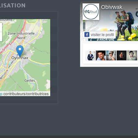
ISATION
Obivwak
visiter le profil
ap
 contributeurs/contributrices