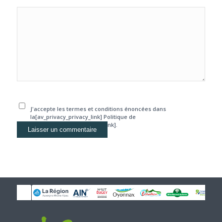
J'accepte les termes et conditions énoncées dans
la[av_privacy_privacy_link] Politique de
confidentialité[/av_privacy_link].