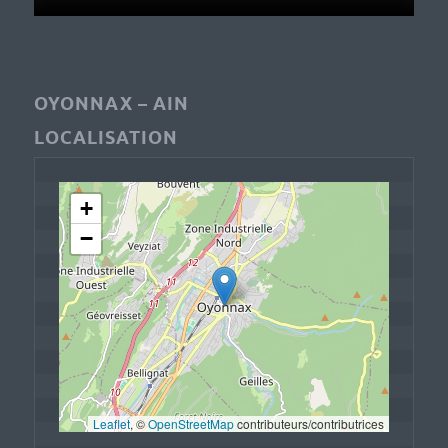
OYONNAX – AIN
LOCALISATION
+
−
Leaflet
, © 
OpenStreetMap
 contributeurs/contributrices