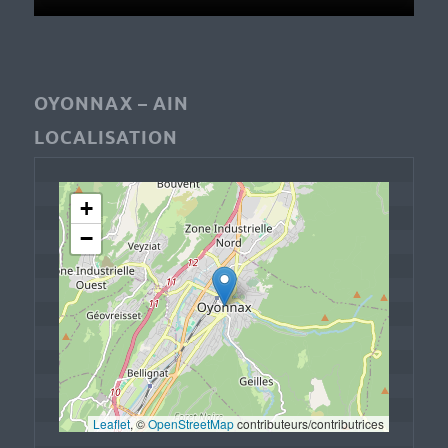
OYONNAX – AIN
LOCALISATION
+
−
Leaflet
, © 
OpenStreetMap
 contributeurs/contributrices