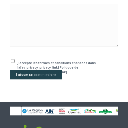
J'accepte les termes et conditions énoncées dans
la[av_privacy_privacy_link] Politique de
confidentialité[/av_privacy_link].