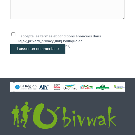
J'accepte les termes et conditions énoncées dans
la[av_privacy_privacy_link] Politique de
confidentialité[/av_privacy_link].