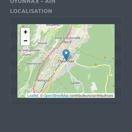
OYONNAX – AIN
LOCALISATION
+
−
Leaflet
, © 
OpenStreetMap
 contributeurs/contributrices