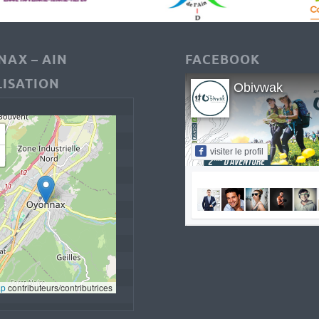
AX – AIN
FACEBOOK
ISATION
Obivwak
visiter le profil
ap
 contributeurs/contributrices