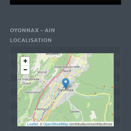
OYONNAX – AIN
LOCALISATION
+
−
Leaflet
, © 
OpenStreetMap
 contributeurs/contributrices