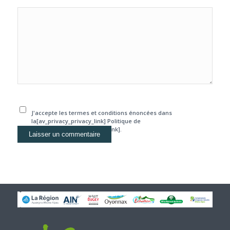
J'accepte les termes et conditions énoncées dans
la[av_privacy_privacy_link] Politique de
confidentialité[/av_privacy_link].