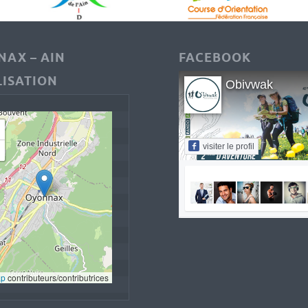
AX – AIN
FACEBOOK
ISATION
Obivwak
visiter le profil
ap
 contributeurs/contributrices