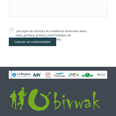
J'accepte les termes et conditions énoncées dans
la[av_privacy_privacy_link] Politique de
confidentialité[/av_privacy_link].