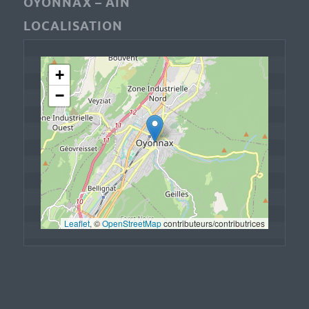
OYONNAX – AIN
LOCALISATION
+
−
Leaflet
, © 
OpenStreetMap
 contributeurs/contributrices