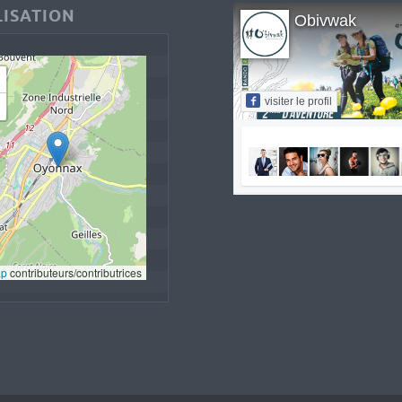
ISATION
Obivwak
visiter le profil
ap
 contributeurs/contributrices