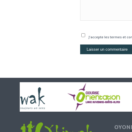
J'accepte les termes et con
OYONN