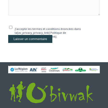
J'accepte les termes et conditions énoncées dans
la[av_privacy_privacy_link] Politique de
confidentialité[/av_privacy_link].