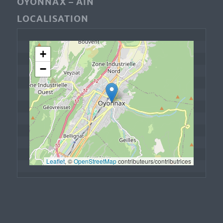
OYONNAX – AIN
LOCALISATION
+
−
Leaflet
, © 
OpenStreetMap
 contributeurs/contributrices