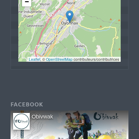
−
Leaflet
, © 
OpenStreetMap
 contributeurs/contributrices
FACEBOOK
Obivwak