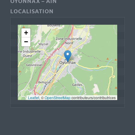
OYONNAX – AIN
LOCALISATION
+
−
Leaflet
, © 
OpenStreetMap
 contributeurs/contributrices