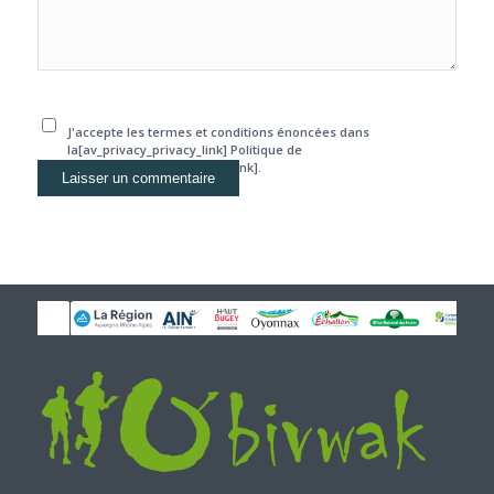
J'accepte les termes et conditions énoncées dans
la[av_privacy_privacy_link] Politique de
confidentialité[/av_privacy_link].