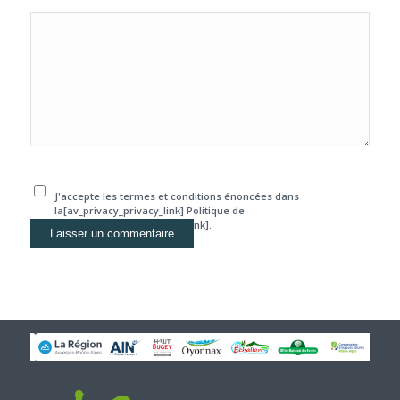
J'accepte les termes et conditions énoncées dans
la[av_privacy_privacy_link] Politique de
confidentialité[/av_privacy_link].