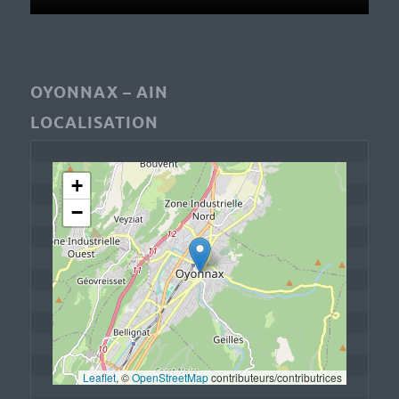
OYONNAX – AIN
LOCALISATION
+
−
Leaflet
, © 
OpenStreetMap
 contributeurs/contributrices