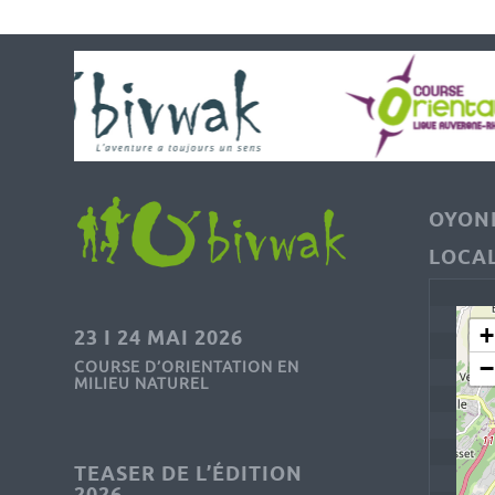
OYONN
LOCAL
+
23 I 24 MAI 2026
−
COURSE D’ORIENTATION EN
MILIEU NATUREL
TEASER DE L’ÉDITION