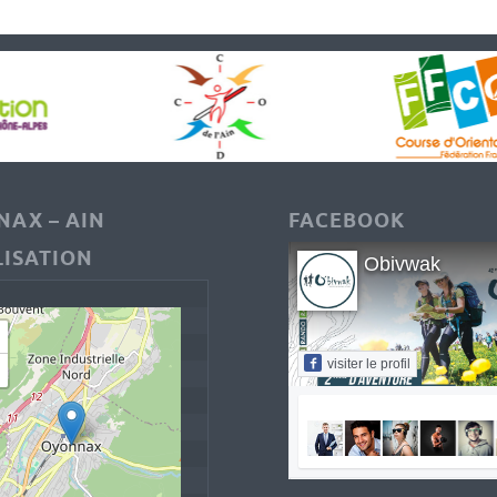
AX – AIN
FACEBOOK
ISATION
Obivwak
visiter le profil