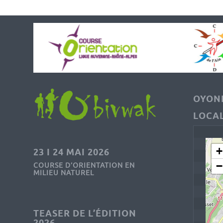
OYONN
LOCAL
+
23 I 24 MAI 2026
−
COURSE D’ORIENTATION EN
MILIEU NATUREL
TEASER DE L’ÉDITION