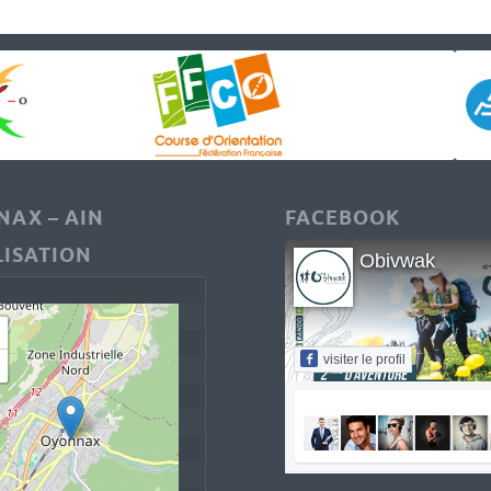
AX – AIN
FACEBOOK
ISATION
Obivwak
visiter le profil