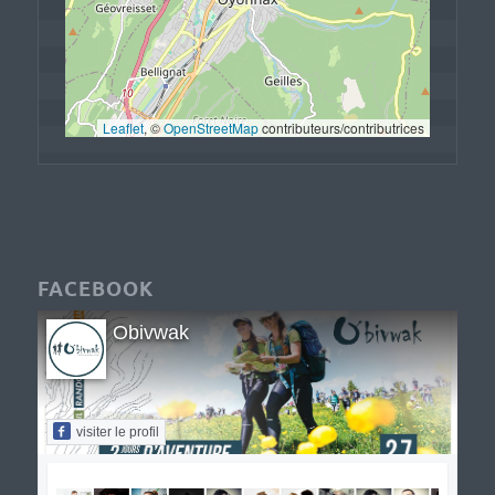
Leaflet
, © 
OpenStreetMap
 contributeurs/contributrices
FACEBOOK
Obivwak
visiter le profil