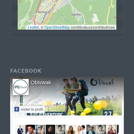
Leaflet
, © 
OpenStreetMap
 contributeurs/contributrices
FACEBOOK
Obivwak
visiter le profil