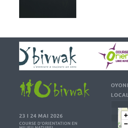
OYONN
LOCAL
+
23 I 24 MAI 2026
−
COURSE D’ORIENTATION EN
MILIEU NATUREL