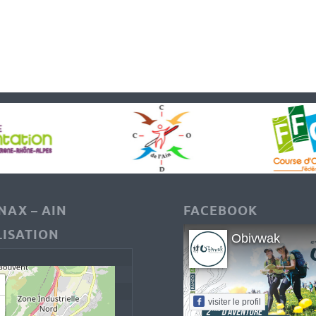
AX – AIN
FACEBOOK
ISATION
Obivwak
visiter le profil