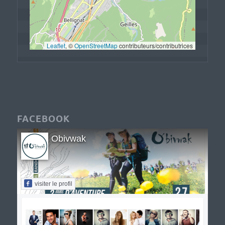
Leaflet
, © 
OpenStreetMap
 contributeurs/contributrices
FACEBOOK
Obivwak
visiter le profil