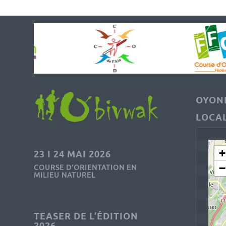
OYONN
LOCAL
+
23 I 24 MAI 2026
−
COURSE D’ORIENTATION EN
MILIEU NATUREL
TEASER DE L’ÉDITION