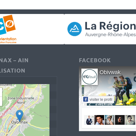
AX – AIN
FACEBOOK
ISATION
Obivwak
visiter le profil