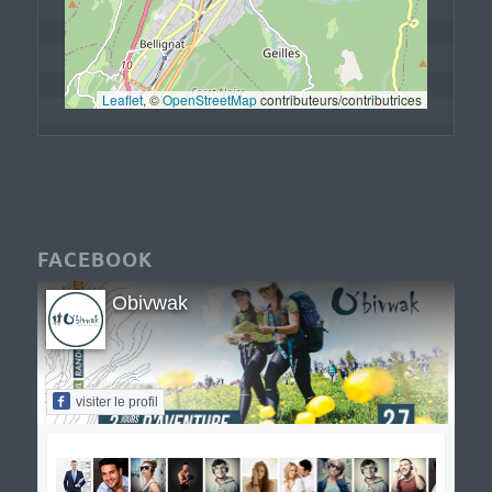
Leaflet
, © 
OpenStreetMap
 contributeurs/contributrices
FACEBOOK
Obivwak
visiter le profil