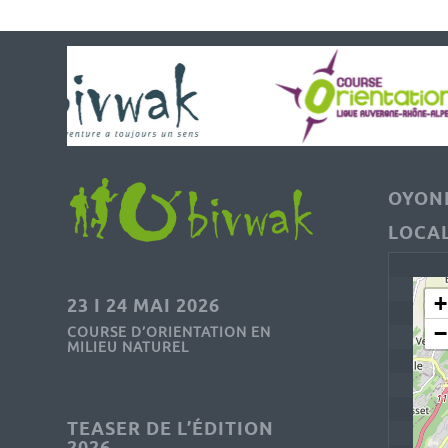
OYONN
LOCAL
+
23 I 24 MAI 2026
−
COURSE D’ORIENTATION EN
MILIEU NATUREL
TEASER DE L’ÉDITION