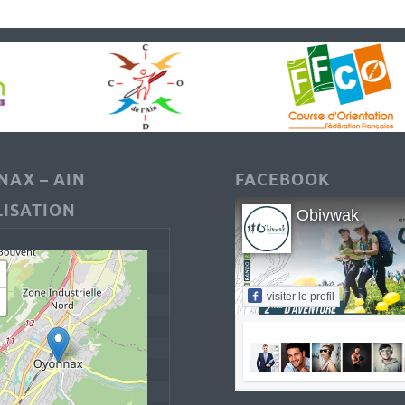
AX – AIN
FACEBOOK
ISATION
Obivwak
visiter le profil