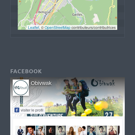
Leaflet
, © 
OpenStreetMap
 contributeurs/contributrices
FACEBOOK
Obivwak
visiter le profil