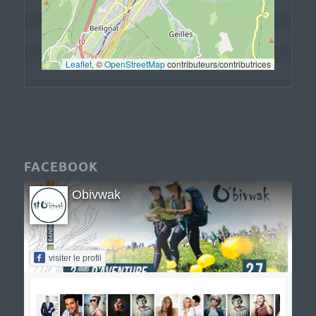
Leaflet
, © 
OpenStreetMap
 contributeurs/contributrices
FACEBOOK
Obivwak
visiter le profil