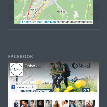
Leaflet
, © 
OpenStreetMap
 contributeurs/contributrices
FACEBOOK
Obivwak
visiter le profil