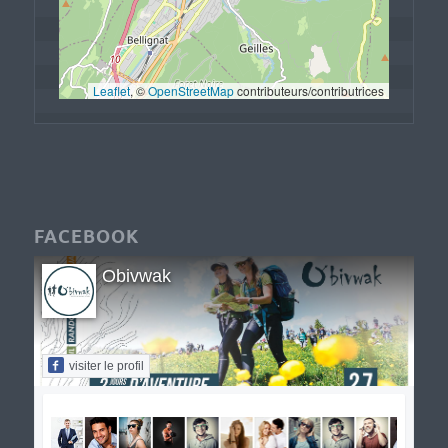
Leaflet
, © 
OpenStreetMap
 contributeurs/contributrices
FACEBOOK
Obivwak
visiter le profil