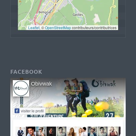
Leaflet
, © 
OpenStreetMap
 contributeurs/contributrices
FACEBOOK
Obivwak
visiter le profil