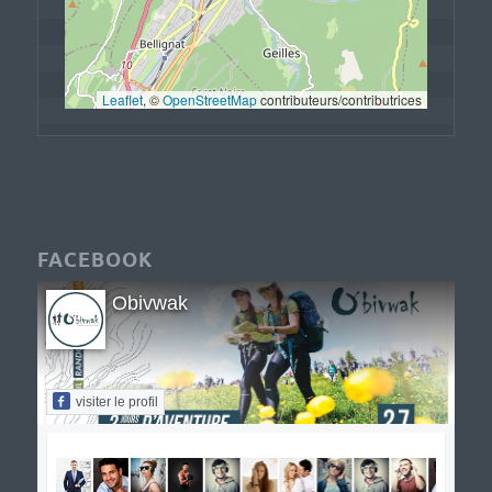
Leaflet
, © 
OpenStreetMap
 contributeurs/contributrices
FACEBOOK
Obivwak
visiter le profil