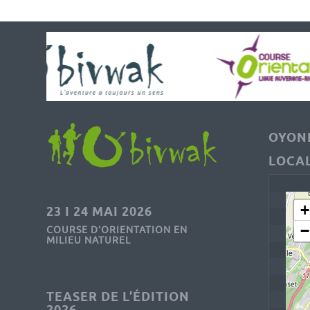
OYONN
LOCAL
+
23 I 24 MAI 2026
−
COURSE D’ORIENTATION EN
MILIEU NATUREL
TEASER DE L’ÉDITION