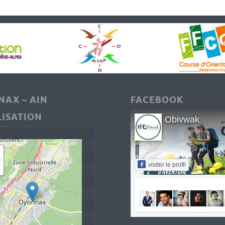
AX – AIN
FACEBOOK
ISATION
Obivwak
visiter le profil