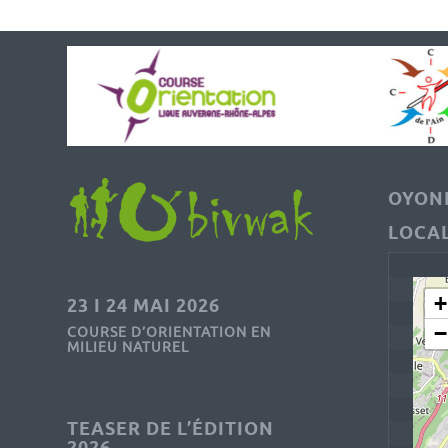
OYONN
LOCAL
+
23 I 24 MAI 2026
−
COURSE D’ORIENTATION EN
MILIEU NATUREL
TEASER DE L’ÉDITION