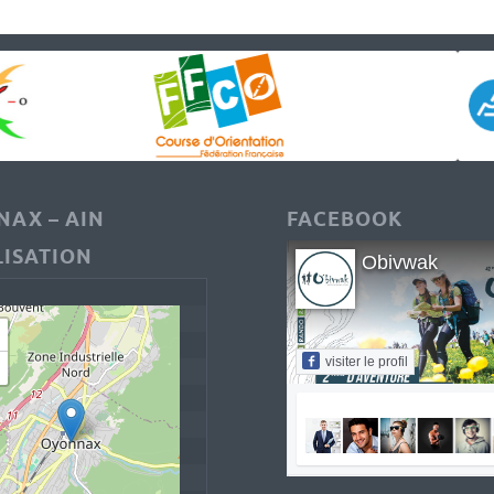
AX – AIN
FACEBOOK
ISATION
Obivwak
visiter le profil