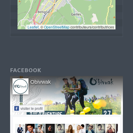
Leaflet
, © 
OpenStreetMap
 contributeurs/contributrices
FACEBOOK
Obivwak
visiter le profil