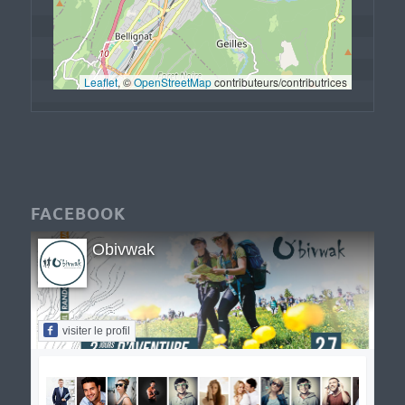
Leaflet
, © 
OpenStreetMap
 contributeurs/contributrices
FACEBOOK
Obivwak
visiter le profil