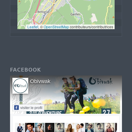
Leaflet
, © 
OpenStreetMap
 contributeurs/contributrices
FACEBOOK
Obivwak
visiter le profil