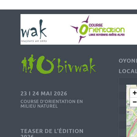
OYONN
LOCAL
+
23 I 24 MAI 2026
−
COURSE D’ORIENTATION EN
MILIEU NATUREL
TEASER DE L’ÉDITION