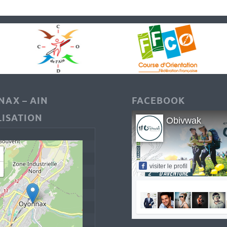
AX – AIN
FACEBOOK
ISATION
Obivwak
visiter le profil