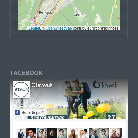
Leaflet
, © 
OpenStreetMap
 contributeurs/contributrices
FACEBOOK
Obivwak
visiter le profil