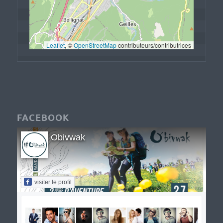
Leaflet
, © 
OpenStreetMap
 contributeurs/contributrices
FACEBOOK
Obivwak
visiter le profil