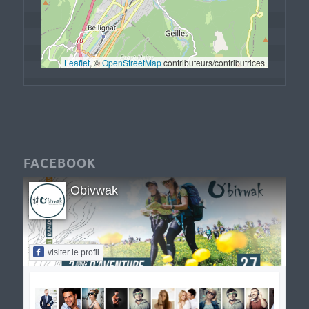
Leaflet
, © 
OpenStreetMap
 contributeurs/contributrices
FACEBOOK
Obivwak
visiter le profil