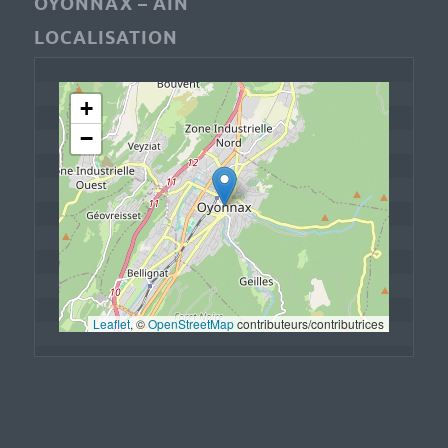
OYONNAX – AIN
LOCALISATION
+
−
Leaflet
, © 
OpenStreetMap
 contributeurs/contributrices