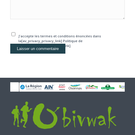
J'accepte les termes et conditions énoncées dans
la[av_privacy_privacy_link] Politique de
confidentialité[/av_privacy_link].