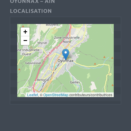
OYONNAX – AIN
LOCALISATION
+
−
Leaflet
, © 
OpenStreetMap
 contributeurs/contributrices