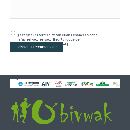
J'accepte les termes et conditions énoncées dans
la[av_privacy_privacy_link] Politique de
confidentialité[/av_privacy_link].