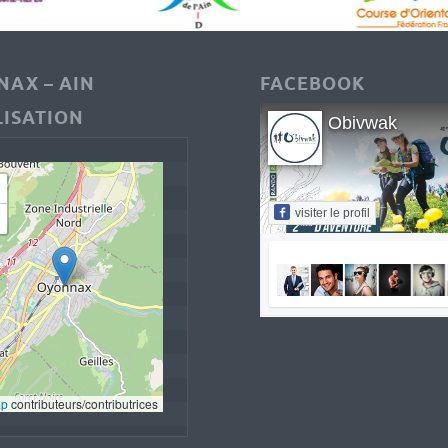
AX – AIN
FACEBOOK
ISATION
Obivwak
visiter le profil
ap
 contributeurs/contributrices