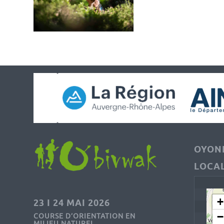
OYONN
LOCAL
+
23 I 24 MAI 2026
−
COURSE D’ORIENTATION EN
MILIEU NATUREL