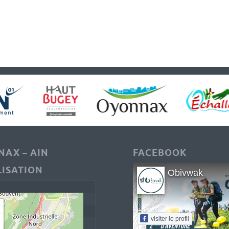
AX – AIN
FACEBOOK
ISATION
Obivwak
visiter le profil