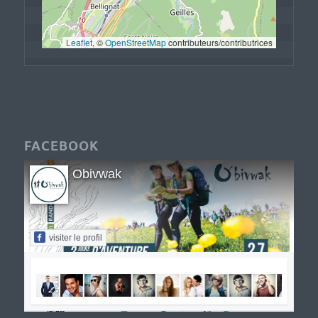
Leaflet
, © 
OpenStreetMap
 contributeurs/contributrices
FACEBOOK
Obivwak
visiter le profil