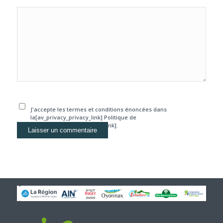
J'accepte les termes et conditions énoncées dans
la[av_privacy_privacy_link] Politique de
confidentialité[/av_privacy_link].