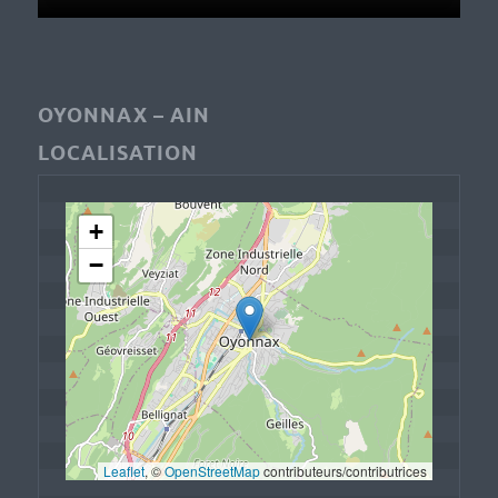
OYONNAX – AIN
LOCALISATION
+
−
Leaflet
, © 
OpenStreetMap
 contributeurs/contributrices