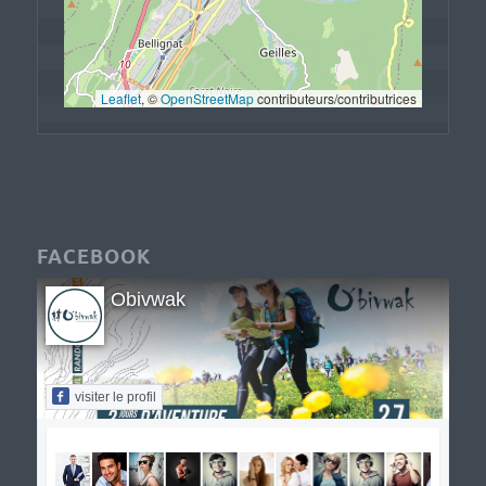
Leaflet
, © 
OpenStreetMap
 contributeurs/contributrices
FACEBOOK
Obivwak
visiter le profil