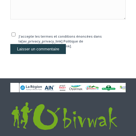
J'accepte les termes et conditions énoncées dans
la[av_privacy_privacy_link] Politique de
confidentialité[/av_privacy_link].