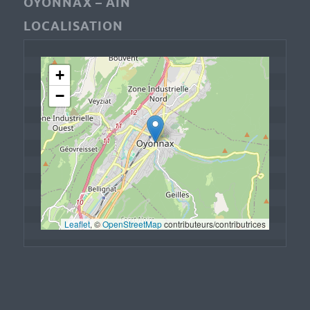
OYONNAX – AIN
LOCALISATION
+
−
Leaflet
, © 
OpenStreetMap
 contributeurs/contributrices