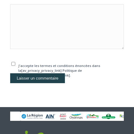
J'accepte les termes et conditions énoncées dans
la[av_privacy_privacy_link] Politique de
confidentialité[/av_privacy_link].