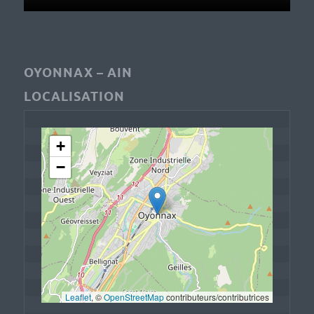
OYONNAX – AIN
LOCALISATION
+
−
Leaflet
, © 
OpenStreetMap
 contributeurs/contributrices