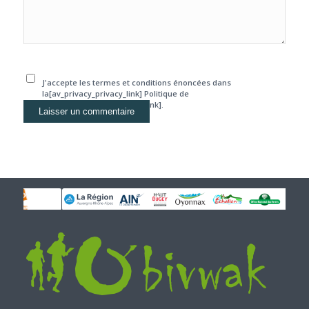
J'accepte les termes et conditions énoncées dans
la[av_privacy_privacy_link] Politique de
confidentialité[/av_privacy_link].