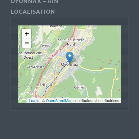
OYONNAX – AIN
LOCALISATION
+
−
Leaflet
, © 
OpenStreetMap
 contributeurs/contributrices